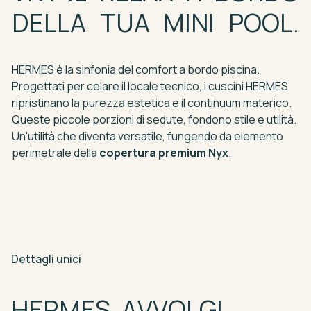
DELLA
TUA
MINI
POOL.
HERMES
è
la
sinfonia
del
comfort
a
bordo
piscina.
Progettati
per
celare
il
locale
tecnico,
i
cuscini
HERMES
ripristinano
la
purezza
estetica
e
il
continuum
materico.
Queste
piccole
porzioni
di
sedute,
fondono
stile
e
utilità.
Un'utilità
che
diventa
versatile,
fungendo
da
elemento
perimetrale
della
copertura
premium
Nyx
.
Dettagli
unici
HERMES.
AVVOLGI,