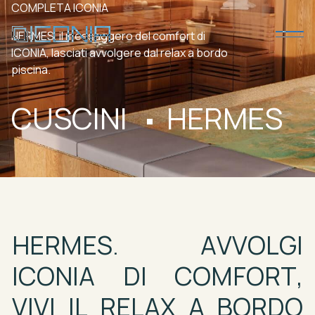
COMPLETA
ICONIA
HERMES,
il
messaggero
del
comfort
di
ICONIA,
lasciati
avvolgere
dal
relax
a
bordo
piscina.
CUSCINI
HERMES
HERMES.
AVVOLGI
ICONIA
DI
COMFORT,
VIVI
IL
RELAX
A
BORDO