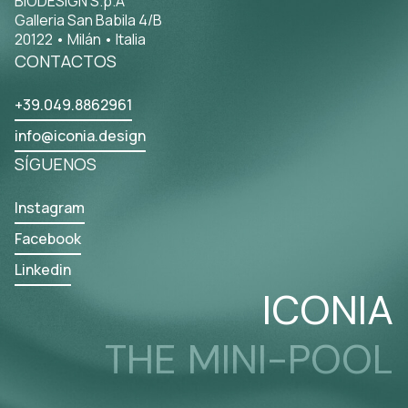
BIODESIGN S.p.A
Galleria San Babila 4/B
20122 • Milán • Italia
CONTACTOS
+39.049.8862961
info@iconia.design
SÍGUENOS
Instagram
Facebook
Linkedin
ICONIA
THE MINI-POOL