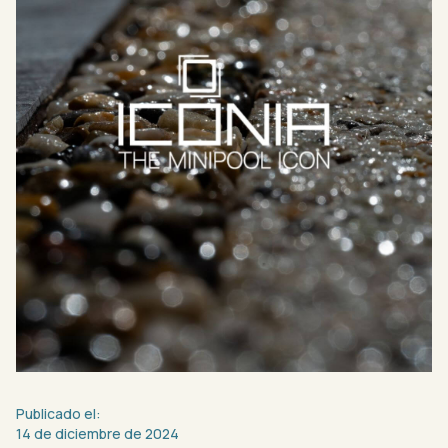
Publicado
el:
14
de
diciembre
de
2024